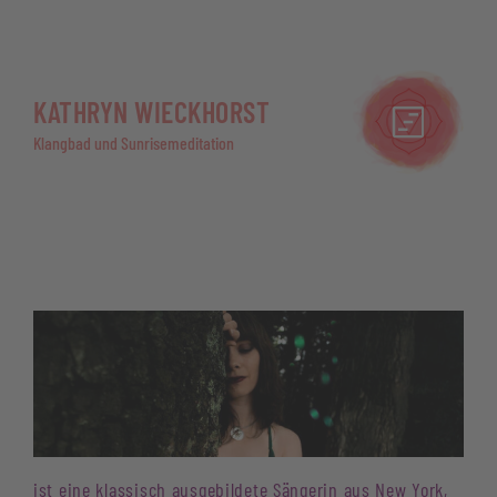
KATHRYN WIECKHORST
Klangbad und Sunrisemeditation
ist eine klassisch ausgebildete Sängerin aus New York,