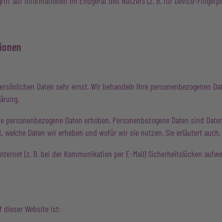
riff auf Informationen im Endgerät des Nutzers (z. B. für Device-Fingerp
tionen
persönlichen Daten sehr ernst. Wir behandeln Ihre personenbezogenen Da
ärung.
e personenbezogene Daten erhoben. Personenbezogene Daten sind Daten, 
t, welche Daten wir erheben und wofür wir sie nutzen. Sie erläutert auc
nternet (z. B. bei der Kommunikation per E-Mail) Sicherheitslücken aufw
f dieser Website ist: