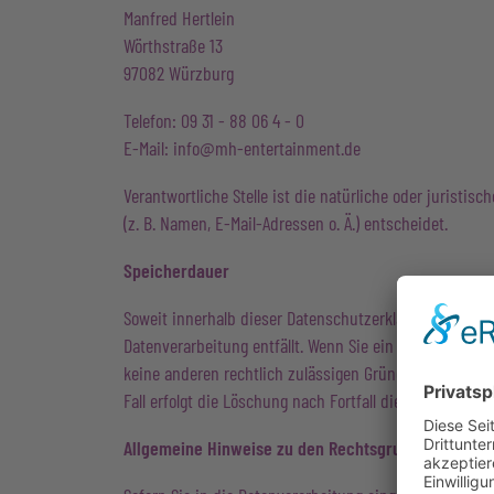
Manfred Hertlein
Wörthstraße 13
97082 Würzburg
Telefon: 09 31 - 88 06 4 - 0
E-Mail: info@mh-entertainment.de
Verantwortliche Stelle ist die natürliche oder jurist
(z. B. Namen, E-Mail-Adressen o. Ä.) entscheidet.
Speicherdauer
Soweit innerhalb dieser Datenschutzerklärung keine s
Datenverarbeitung entfällt. Wenn Sie ein berechtigtes
keine anderen rechtlich zulässigen Gründe für die Sp
Fall erfolgt die Löschung nach Fortfall dieser Gründe.
Allgemeine Hinweise zu den Rechtsgrundlagen der 