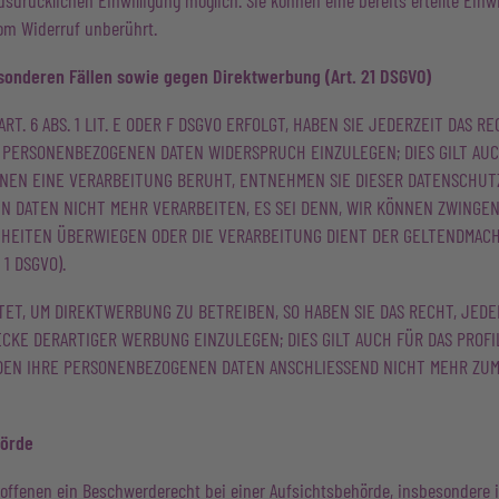
sdrücklichen Einwilligung möglich. Sie können eine bereits erteilte Einwi
vom Widerruf unberührt.
onderen Fällen sowie gegen Direktwerbung (Art. 21 DSGVO)
. 6 ABS. 1 LIT. E ODER F DSGVO ERFOLGT, HABEN SIE JEDERZEIT DAS R
R PERSONENBEZOGENEN DATEN WIDERSPRUCH EINZULEGEN; DIES GILT AU
DENEN EINE VERARBEITUNG BERUHT, ENTNEHMEN SIE DIESER DATENSCHU
 DATEN NICHT MEHR VERARBEITEN, ES SEI DENN, WIR KÖNNEN ZWINGE
EIHEITEN ÜBERWIEGEN ODER DIE VERARBEITUNG DIENT DER GELTENDMAC
1 DSGVO).
T, UM DIREKTWERBUNG ZU BETREIBEN, SO HABEN SIE DAS RECHT, JEDE
E DERARTIGER WERBUNG EINZULEGEN; DIES GILT AUCH FÜR DAS PROFIL
RDEN IHRE PERSONENBEZOGENEN DATEN ANSCHLIESSEND NICHT MEHR Z
hörde
roffenen ein Beschwerderecht bei einer Aufsichtsbehörde, insbesondere i