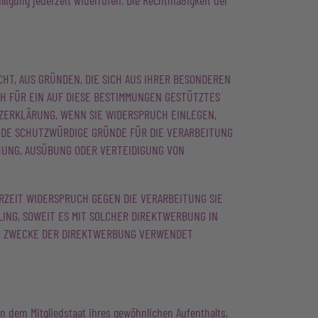
lligung jederzeit widerrufen. Die Rechtmäßigkeit der
ECHT, AUS GRÜNDEN, DIE SICH AUS IHRER BESONDEREN
CH FÜR EIN AUF DIESE BESTIMMUNGEN GESTÜTZTES
TZERKLÄRUNG. WENN SIE WIDERSPRUCH EINLEGEN,
NDE SCHUTZWÜRDIGE GRÜNDE FÜR DIE VERARBEITUNG
HUNG, AUSÜBUNG ODER VERTEIDIGUNG VON
RZEIT WIDERSPRUCH GEGEN DIE VERARBEITUNG SIE
ING, SOWEIT ES MIT SOLCHER DIREKTWERBUNG IN
UM ZWECKE DER DIREKTWERBUNG VERWENDET
n dem Mitgliedstaat ihres gewöhnlichen Aufenthalts,