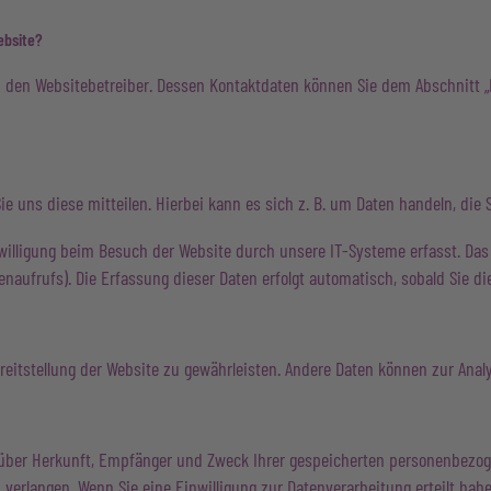
ebsite?
h den Websitebetreiber. Dessen Kontaktdaten können Sie dem Abschnitt „H
 uns diese mitteilen. Hierbei kann es sich z. B. um Daten handeln, die S
illigung beim Besuch der Website durch unsere IT-Systeme erfasst. Das s
naufrufs). Die Erfassung dieser Daten erfolgt automatisch, sobald Sie di
Bereitstellung der Website zu gewährleisten. Andere Daten können zur Ana
t über Herkunft, Empfänger und Zweck Ihrer gespeicherten personenbezo
verlangen. Wenn Sie eine Einwilligung zur Datenverarbeitung erteilt haben