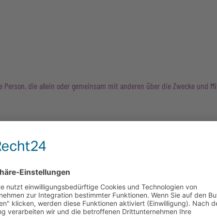
ische Person, die allein oder gemeinsam mit anderen über die Zwecke und 
peziellere Speicherdauer genannt wurde, verbleiben Ihre personenbezogen
 Löschersuchen geltend machen oder eine Einwilligung zur Datenverarbeit
eicherung Ihrer personenbezogenen Daten haben (z. B. steuer- oder hande
Datenverarbeitung auf dieser Website