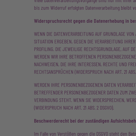
Viele Datenverarbeitungsvorgänge sind nur mit Ihrer au
bis zum Widerruf erfolgten Datenverarbeitung bleibt 
Widerspruchsrecht gegen die Datenerhebung in bes
WENN DIE DATENVERARBEITUNG AUF GRUNDLAGE VON ART
SITUATION ERGEBEN, GEGEN DIE VERARBEITUNG IHRE
PROFILING. DIE JEWEILIGE RECHTSGRUNDLAGE, AUF 
WERDEN WIR IHRE BETROFFENEN PERSONENBEZOGENEN
NACHWEISEN, DIE IHRE INTERESSEN, RECHTE UND FR
RECHTSANSPRÜCHEN (WIDERSPRUCH NACH ART. 21 ABS. 
WERDEN IHRE PERSONENBEZOGENEN DATEN VERARBEITE
BETREFFENDER PERSONENBEZOGENER DATEN ZUM ZWECK
VERBINDUNG STEHT. WENN SIE WIDERSPRECHEN, WE
(WIDERSPRUCH NACH ART. 21 ABS. 2 DSGVO).
Beschwerde­recht bei der zuständigen Aufsichts­be
Im Falle von Verstößen gegen die DSGVO steht den Bet