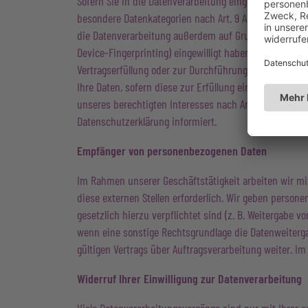
Sofern Sie in die Datenverarbeitung eingewilligt haben,
besondere Datenkategorien nach Art. 9 Abs. 1 DSGVO ver
die Datenverarbeitung außerdem auf Grundlage von Art. 4
Device-Fingerprinting) eingewilligt haben, erfolgt die 
Vertragserfüllung oder zur Durchführung vorvertraglich
Ihre Daten, sofern diese zur Erfüllung einer rechtliche
unseres berechtigten Interesses nach Art. 6 Abs. 1 lit.
Datenschutzerklärung informiert.
Empfänger von personenbezogenen Daten
Im Rahmen unserer Geschäftstätigkeit arbeiten wir m
diese externen Stellen erforderlich. Wir geben person
gesetzlich hierzu verpflichtet sind (z. B. Weitergabe v
wenn eine sonstige Rechtsgrundlage die Datenweiterg
gültigen Vertrags über Auftragsverarbeitung weiter. I
Widerruf Ihrer Einwilligung zur Datenverarbeitung