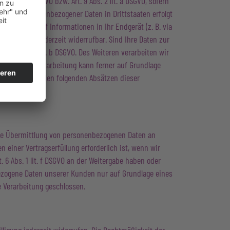
 1 lit. a DSGVO bzw. Art. 9 Abs. 2 lit. a DSGVO, sofern
tragung personenbezogener Daten in Drittstaaten erfolgt
den Zugriff auf Informationen in Ihr Endgerät (z. B. via
illigung ist jederzeit widerrufbar. Sind Ihre Daten zur
t. 6 Abs. 1 lit. b DSGVO. Des Weiteren verarbeiten wir
GVO. Die Datenverarbeitung kann ferner auf Grundlage
ndlagen wird in den folgenden Absätzen dieser
ine Übermittlung von personenbezogenen Daten an
 einer Vertragserfüllung erforderlich ist, wenn wir
. 6 Abs. 1 lit. f DSGVO an der Weitergabe haben oder
ezogene Daten unserer Kunden nur auf Grundlage eines
e Verarbeitung geschlossen.